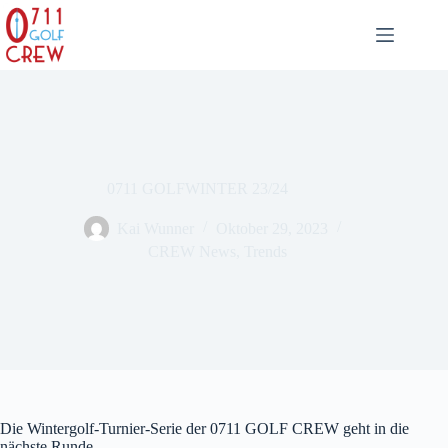
Zum
Inhalt
springen
0711 GOLFWINTER 23/24
Kai Wunner
Oktober 29, 2023
CREW News
,
Trends
Die Wintergolf-Turnier-Serie der 0711 GOLF CREW geht in die
nächste Runde