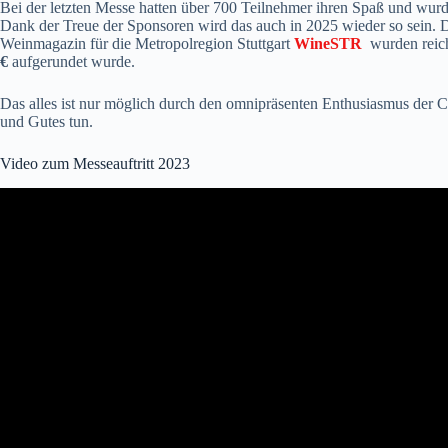
Bei der letzten Messe hatten über 700 Teilnehmer ihren Spaß und wur
Dank der Treue der Sponsoren wird das auch in 2025 wieder so sein. 
Weinmagazin für die Metropolregion Stuttgart
WineSTR
wurden reich
€
aufgerundet wurde.
Das alles ist nur möglich durch den omnipräsenten Enthusiasmus de
und Gutes tun.
Video zum Messeauftritt 2023