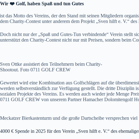
Wir ❤️ Golf, haben Spaß und tun Gutes
ist das Motto des Vereins, der den Stand mit seinen Mitgliedern organ
dem Charity-Contest unter anderem dem Projekt „Sven hilft e. V.“ d
Doch nicht nur der „Spaß und Gutes-Tun verbindende“ Verein stellt sic
unterstützt den Charity-Contest nicht nur mit Preisen, sondern beim 
Sven Ottke assistiert den Teilnehmern beim Charity-
Shootout. Foto 0711 GOLF CREW
Gewertet wird eine Kombination aus Golfschlägen auf die überdimensi
werden selbstverständlich zur Verfügung gestellt. Die dritte Disziplin
sozialen Projekte des Vereins. Es werden auch wieder jede Menge Prei
0711 GOLF CREW von unserem Partner Hamacher Dolomitengolf Hotel &
Meckatzer Bierkastenturm und die große Dartscheibe versprechen v
4000 € Spende in 2025 für den Verein „Sven hilft e. V.“ des ehemalig