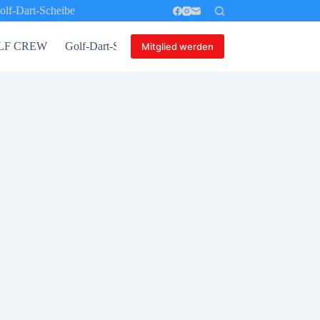
olf-Dart-Scheibe
 GOLF CREW
Golf-Dart-Scheibe
Mitglied werden