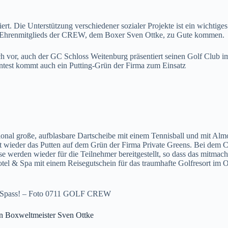
isiert. Die Unterstützung verschiedener sozialer Projekte ist ein wich
es Ehrenmitglieds der CREW, dem Boxer Sven Ottke, zu Gute kommen.
h vor, auch der GC Schloss Weitenburg präsentiert seinen Golf Club im
Contest kommt auch ein Putting-Grün der Firma zum Einsatz
onal große, aufblasbare Dartscheibe mit einem Tennisball und mit Alm
 ist wieder das Putten auf dem Grün der Firma Private Greens. Bei dem C
se werden wieder für die Teilnehmer bereitgestellt, so dass das mitma
 Spa mit einem Reisegutschein für das traumhafte Golfresort im Os
iel Spass! – Foto 0711 GOLF CREW
en Boxweltmeister Sven Ottke