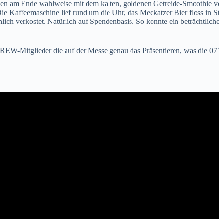
den am Ende wahlweise mit dem kalten, goldenen Getreide-Smoothie vo
Die Kaffeemaschine lief rund um die Uhr, das Meckatzer Bier floss i
lich verkostet. Natürlich auf Spendenbasis. So konnte ein beträchtli
r CREW-Mitglieder die auf der Messe genau das Präsentieren, was di