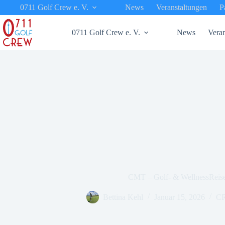
Zum
0711 Golf Crew e. V.
News
Veranstaltungen
P
Inhalt
springen
0711 Golf Crew e. V.
News
Veran
CMT – Golf- & WellnessReis
Bettina Kehl
Januar 15, 2026
C