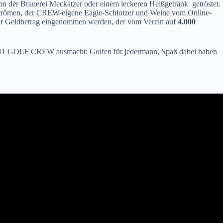
n der Brauerei Meckatzer oder einem leckeren Heißgetränk getröstet.
n Strömen, der CREW-eigene Eagle-Schlotzer und Weine vom Online-
cher Geldbetrag eingenommen werden, der vom Verein auf
4.000
e 0711 GOLF CREW ausmacht: Golfen für jedermann, Spaß dabei haben