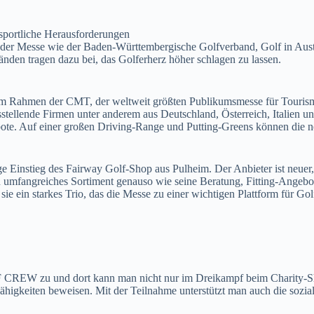
 sportliche Herausforderungen
r der Messe wie der Baden-Württembergische Golfverband, Golf in Aus
änden tragen dazu bei, das Golferherz höher schlagen zu lassen.
m Rahmen der CMT, der weltweit größten Publikumsmesse für Tourismus 
tellende Firmen unter anderem aus Deutschland, Österreich, Italien u
e. Auf einer großen Driving-Range und Putting-Greens können die neu
e Einstieg des Fairway Golf-Shop aus Pulheim. Der Anbieter ist neuer, o
ein umfangreiches Sortiment genauso wie seine Beratung, Fitting-Angeb
 ein starkes Trio, das die Messe zu einer wichtigen Plattform für Gol
CREW zu und dort kann man nicht nur im Dreikampf beim Charity-Shoo
Fähigkeiten beweisen. Mit der Teilnahme unterstützt man auch die so