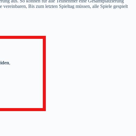
ierung aus. So können für alle Teilnehmer eine Gesamtplatzierung
vereinbaren, Bis zum letzten Spieltag müssen, alle Spiele gespielt
eiden
,