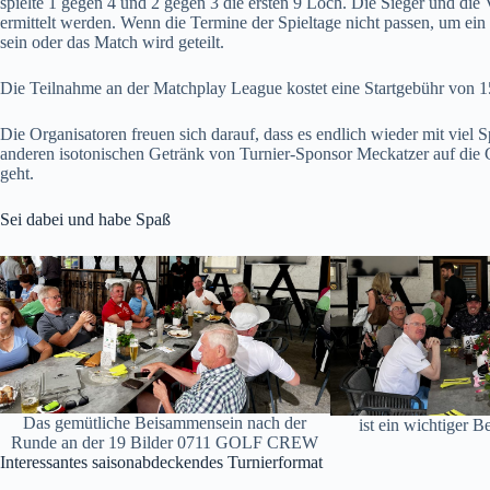
spielte 1 gegen 4 und 2 gegen 3 die ersten 9 Loch. Die Sieger und die
ermittelt werden. Wenn die Termine der Spieltage nicht passen, um ein 
sein oder das Match wird geteilt.
Die Teilnahme an der Matchplay League kostet eine Startgebühr von 15
Die Organisatoren freuen sich darauf, dass es endlich wieder mit viel
anderen isotonischen Getränk von Turnier-Sponsor Meckatzer auf die 
geht.
Sei dabei und habe Spaß
Das gemütliche Beisammensein nach der
ist ein wichtiger B
Runde an der 19 Bilder 0711 GOLF CREW
Interessantes saisonabdeckendes Turnierformat