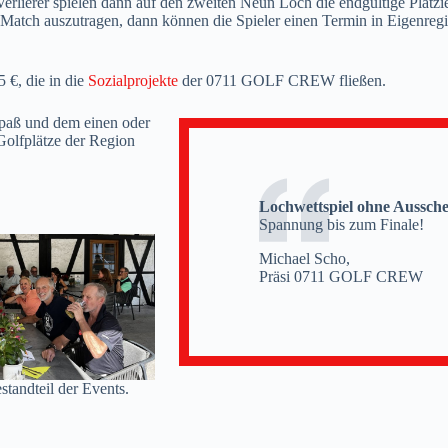
 Verlierer spielen dann auf den zweiten Neun Loch die endgültige Platz
Match auszutragen, dann können die Spieler einen Termin in Eigenregie 
 €, die in die
Sozialprojekte
der 0711 GOLF CREW fließen.
 Spaß und dem einen oder
Golfplätze der Region
Lochwettspiel ohne Aussch
Spannung bis zum Finale!
Michael Scho,
Präsi 0711 GOLF CREW
estandteil der Events.