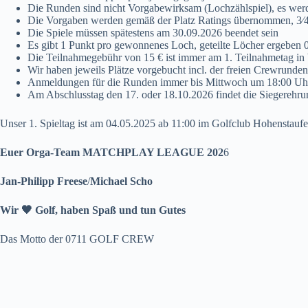
Die Runden sind nicht Vorgabewirksam (Lochzählspiel), es werd
Die Vorgaben werden gemäß der Platz Ratings übernommen, 3⁄
Die Spiele müssen spätestens am 30.09.2026 beendet sein
Es gibt 1 Punkt pro gewonnenes Loch, geteilte Löcher ergeben 
Die Teilnahmegebühr von 15 € ist immer am 1. Teilnahmetag in b
Wir haben jeweils Plätze vorgebucht incl. der freien Crewrunden
Anmeldungen für die Runden immer bis Mittwoch um 18:00 Uhr, v
Am Abschlusstag den 17. oder 18.10.2026 findet die Siegerehru
Unser 1. Spieltag ist am 04.05.2025 ab 11:00 im Golfclub Hohenstau
Euer Orga-Team
MATCHPLAY LEAGUE 202
6
Jan-Philipp Freese
/
Michael Scho
Wir
🖤
Golf, haben Spaß und tun Gutes
Das Motto der 0711 GOLF CREW