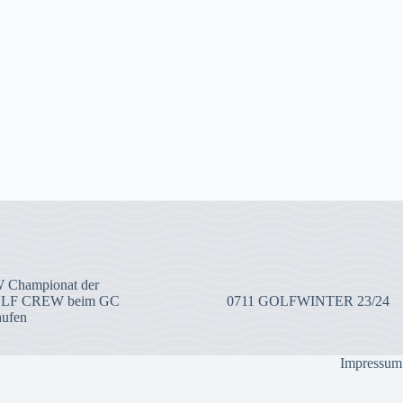
 Championat der
OLF CREW beim GC
0711 GOLFWINTER 23/24
aufen
Impressum