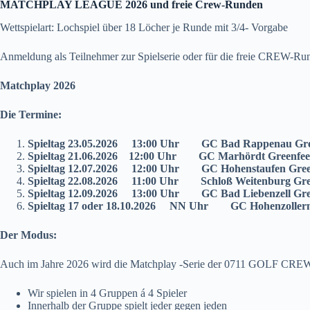
MATCHPLAY LEAGUE 2026 und freie Crew-Runden
Wettspielart: Lochspiel über 18 Löcher je Runde mit 3/4- Vorgabe
Anmeldung als Teilnehmer zur Spielserie oder für die freie CREW-Ru
Matchplay 2026
Die Termine:
Spieltag 23.05.2026 13:00 Uhr GC Bad Rappenau Gree
Spieltag 21.06.2026 12:00 Uhr GC Marhördt Greenfee
Spieltag 12.07.2026 12:00 Uhr GC Hohenstaufen Gree
Spieltag 22.08.2026 11:00 Uhr Schloß Weitenburg Gre
Spieltag 12.09.2026 13:00 Uhr GC Bad Liebenzell Gree
Spieltag 17 oder 18.10.2026 NN Uhr GC Hohenzollern
Der Modus:
Auch im Jahre 2026 wird die Matchplay -Serie der 0711 GOLF CREW d
Wir spielen in 4 Gruppen á 4 Spieler
Innerhalb der Gruppe spielt jeder gegen jeden