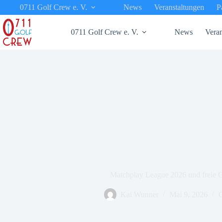
Zum
0711 Golf Crew e. V.
News
Veranstaltungen
P
Inhalt
springen
0711 Golf Crew e. V.
News
Veran
Matchplay League 2026 und freie
Kai Wunner
Mai 9, 2026