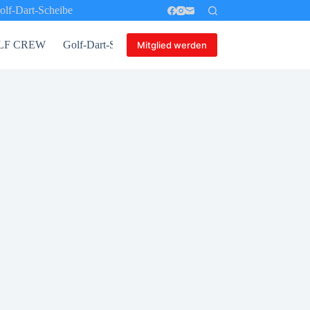
olf-Dart-Scheibe
 GOLF CREW
Golf-Dart-Scheibe
Mitglied werden