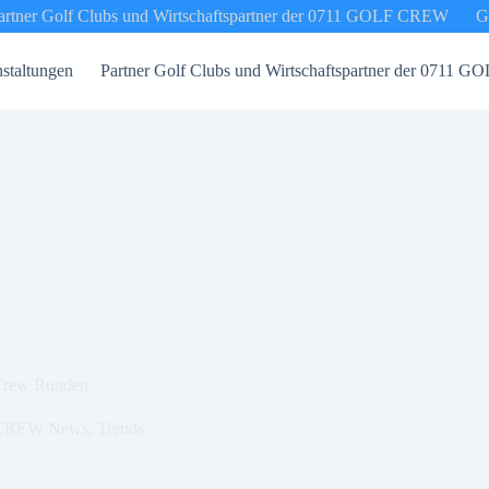
artner Golf Clubs und Wirtschaftspartner der 0711 GOLF CREW
G
staltungen
Partner Golf Clubs und Wirtschaftspartner der 0711
 Crew Runden
CREW News
,
Trends