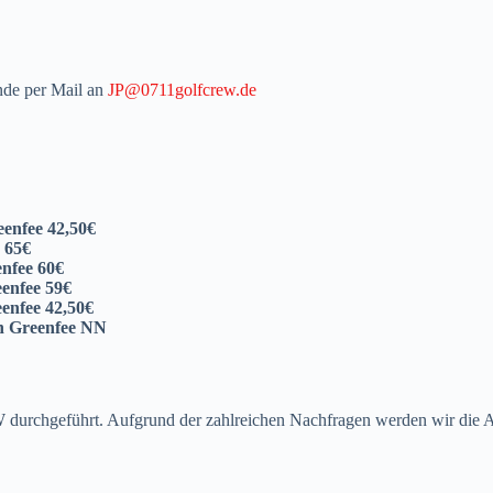
nde per Mail an
JP@0711golfcrew.de
nfee 42,50€
 65€
nfee 60€
enfee 59€
nfee 42,50€
 Greenfee NN
urchgeführt. Aufgrund der zahlreichen Nachfragen werden wir die Ab