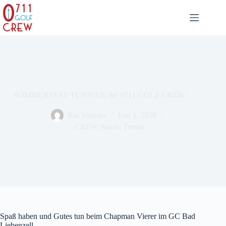
Zum
Inhalt
springen
SOMMERFEST TURNIER der 0711 GOLF CREW
Kai Wunner
Juni 1, 2026
CREW News
,
Trends
Spaß haben und Gutes tun beim Chapman Vierer im GC Bad
Liebenzell