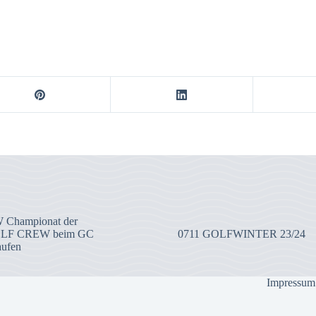
 Championat der
OLF CREW beim GC
0711 GOLFWINTER 23/24
aufen
Impressum