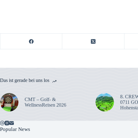
Das ist gerade bei uns los
8. CREW
CMT – Golf- &
0711 G
WellnessReisen 2026
Hohenst
Popular News