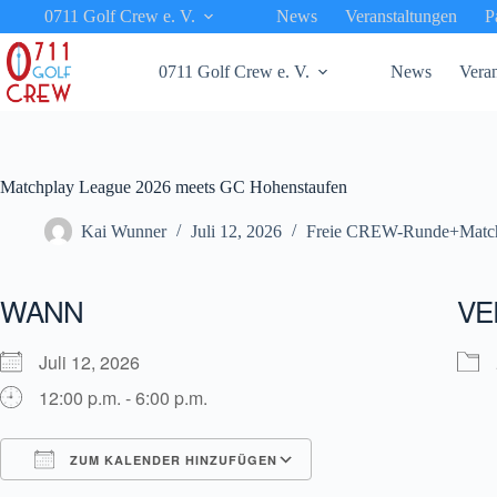
Zum
0711 Golf Crew e. V.
News
Veranstaltungen
P
Inhalt
springen
0711 Golf Crew e. V.
News
Veran
Matchplay League 2026 meets GC Hohenstaufen
Kai Wunner
Juli 12, 2026
Freie CREW-Runde+Match
WANN
VE
Juli 12, 2026
12:00 p.m. - 6:00 p.m.
ZUM KALENDER HINZUFÜGEN