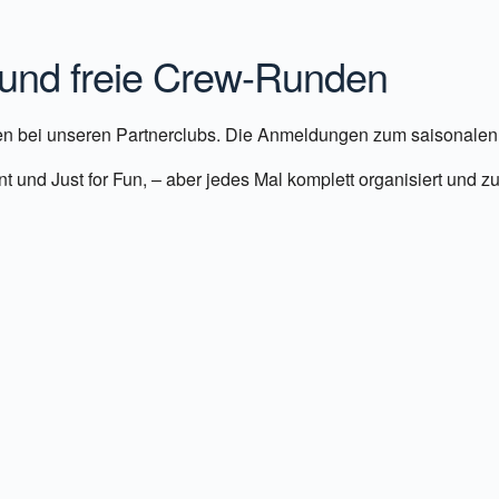
iCalendar
Office 36
d freie Crew-Runden
bei unseren Partnerclubs. Die Anmeldungen zum saisonalen Ma
vant und Just for Fun, – aber jedes Mal komplett organisiert u