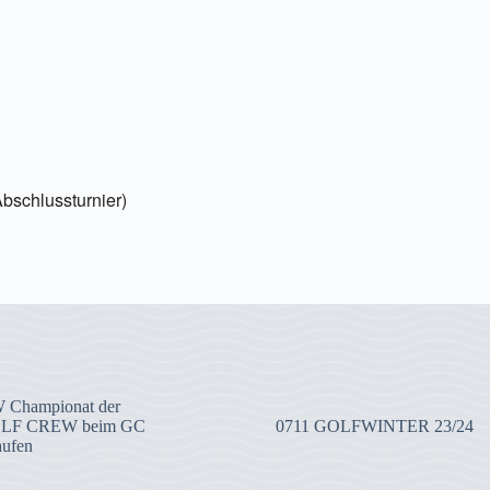
chlussturnier)
 Championat der
OLF CREW beim GC
0711 GOLFWINTER 23/24
aufen