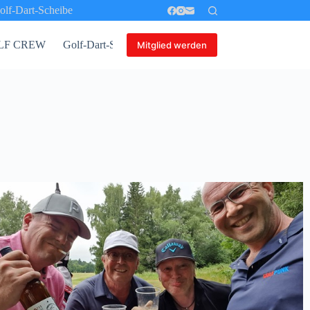
olf-Dart-Scheibe
 GOLF CREW
Golf-Dart-Scheibe
Mitglied werden