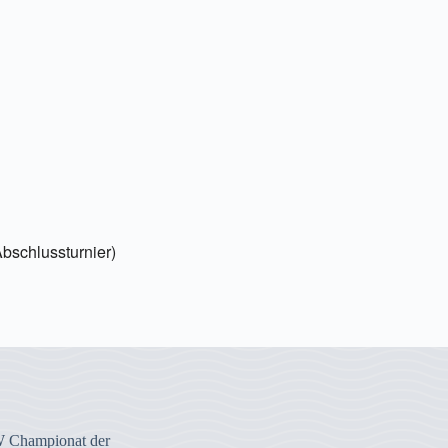
chlussturnier)
 Championat der