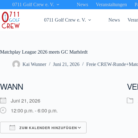
Zum
0711 Golf Crew e. V.
News
Veranstaltungen
P
Inhalt
springen
0711 Golf Crew e. V.
News
Veran
Matchplay League 2026 meets GC Marhördt
Kai Wunner
Juni 21, 2026
Freie CREW-Runde+Matc
WANN
VE
Juni 21, 2026
12:00 p.m. - 6:00 p.m.
ZUM KALENDER HINZUFÜGEN