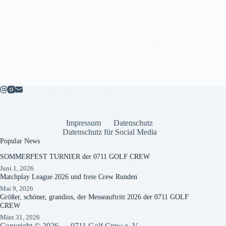
0711 GOLF CREW ist wieder dabei, wenn sich
vom 23.-26.01.2025 der Golfsport in der Messehalle
9 präsentiert von Kai Wunner Wie im letzten Jahr
präsentiert sich die 0711 GOLF CREW wieder auf
der Sonderausstellung Golf- & WellnessReisen im
Rahmen der…
Kai Wunner
Dezember 20, 2024
Impressum
Datenschutz
Datenschutz für Social Media
Popular News
SOMMERFEST TURNIER der 0711 GOLF CREW
Juni 1, 2026
Matchplay League 2026 und freie Crew Runden
Mai 9, 2026
Größer, schöner, grandios, der Messeauftritt 2026 der 0711 GOLF
CREW
März 31, 2026
Copyright © 2026 — 0711 Golf Crew e. V.