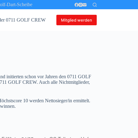
olf-Dart-Scheibe
er der 0711 GOLF CREW
Golf-Dart-Scheibe
Mitglied werden
nd initierten schon vor Jahren den 0711 GOLF
er 0711 GOLF CREW. Auch alle Nichtmitglieder,
chstscore 10 werden Nettosieger/in ermittelt.
ewinnen.