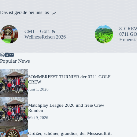
Das ist gerade bei uns los
8. CREW
CMT – Golf- &
0711 G
WellnessReisen 2026
Hohenst
Popular News
SOMMERFEST TURNIER der 0711 GOLF
CREW
Juni 1, 2026
Matchplay League 2026 und freie Crew
Runden
Mai 9, 2026
Größer, schöner, grandios, der Messeauftritt