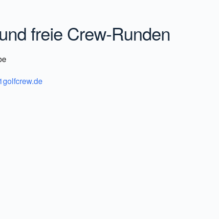
iCalendar
Office 36
d freie Crew-Runden
be
golfcrew.de