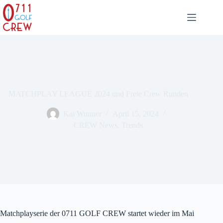
Zum
Inhalt
springen
MATCHPLAY LEAGUE 2024 und Freie Crew Runden
Kai Wunner
April 15, 2024
CREW News
,
Trends
Matchplayserie der 0711 GOLF CREW startet wieder im Mai