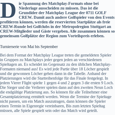
D
ie Spannung des Matchplay-Formats ohne bei
Niederlage ausscheiden zu müssen. Das ist die
Grundidee der Matchplay League der 0711 GOLF
CREW. Damit auch andere Golfspieler von den Events
profitieren können, werden die reservierten Startplätze als freie
CREW-Runde bei Golfclubs in der Metropolregion Stuttgart an
CREW-Mitglieder und Gäste vergeben. Alle zusammen können so
gemeinsam Golfplätze der Region zum Vorteilspreis erleben.
Turnierserie von Mai bis September
Bei dem Format der Matchplay League treten die gemeldeten Spieler
in Gruppen zu Matchplays jeder gegen jeden an verschiedenen
Spieltagen an. Es scheidet im Gegensatz zu den üblichen Matchplay-
Formaten niemand aus! Es wird jede Partie über 18 Löcher gespielt
und die gewonnen Löcher gehen dann in die Tabelle. Anhand der
Platzierungen wird die Startreihenfolge für das Finale festgelegt. In
jedem Vierer Flight spielte 1 gegen 4 und 2 gegen 3 die ersten 9 Loch.
Die Sieger und die Verlierer spielen dann auf den zweiten Neun Loch
die endgültige Platzierung aus. So können für alle Teilnehmer eine
Gesamtplatzierung ermittelt werden. Wenn die Termine der Spieltage
nicht passen, um ein Match auszutragen, dann können die Spieler
einen Termin in Eigenregie vereinbaren, Bis zum letzten Spieltag
müssen, alle Spiele gespielt sein oder das Match wird geteilt.