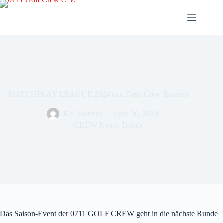
Zum
Inhalt
springen
MATCHPLAY LEAGUE 2024 und Freie Crew Runden
Kai Wunner
April 30, 2024
CREW News
,
Trends
Das Saison-Event der 0711 GOLF CREW geht in die nächste Runde