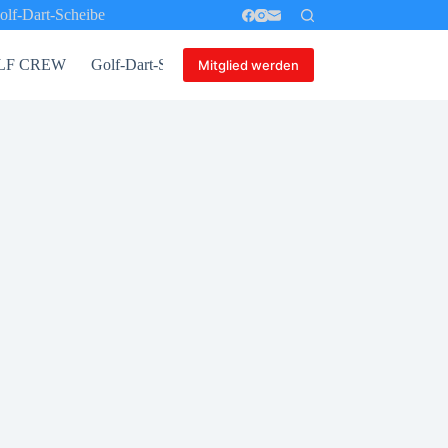
olf-Dart-Scheibe
 GOLF CREW
Golf-Dart-Scheibe
Mitglied werden