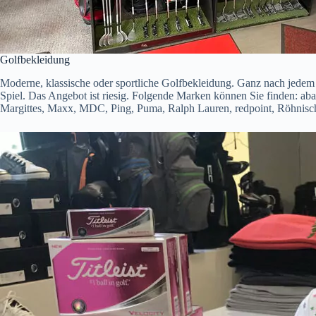
Golfbekleidung
Moderne, klassische oder sportliche Golfbekleidung. Ganz nach jede
Spiel. Das Angebot ist riesig. Folgende Marken können Sie finden: aba
Margittes, Maxx, MDC, Ping, Puma, Ralph Lauren, redpoint, Röhnisch,