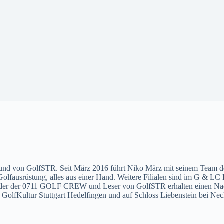
von GolfSTR. Seit März 2016 führt Niko März mit seinem Team den 
olfausrüstung, alles aus einer Hand. Weitere Filialen sind im G & LC 
ieder der 0711 GOLF CREW und Leser von GolfSTR erhalten einen Nac
lfKultur Stuttgart Hedelfingen und auf Schloss Liebenstein bei Ne