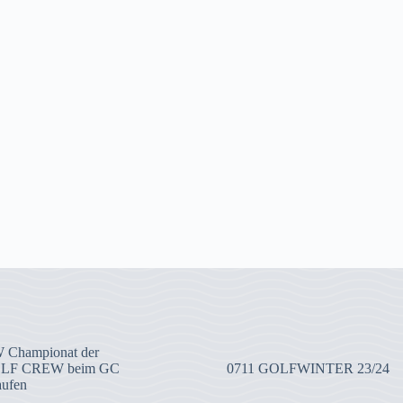
 Championat der
OLF CREW beim GC
0711 GOLFWINTER 23/24
aufen