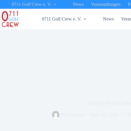
Zum
0711 Golf Crew e. V.
News
Veranstaltungen
P
Inhalt
springen
0711 Golf Crew e. V.
News
Veran
PRO SHOP Niko Mär
Kai Wunner
März 27, 2024
CR