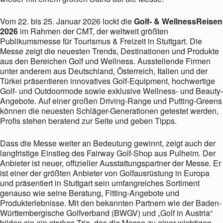
Vom 22. bis 25. Januar 2026 lockt die
Golf- & WellnessReisen
2026
im Rahmen der CMT, der weltweit größten
Publikumsmesse für Tourismus & Freizeit in Stuttgart. Die
Messe zeigt die neuesten Trends, Destinationen und Produkte
aus den Bereichen Golf und Wellness. Ausstellende Firmen
unter anderem aus Deutschland, Österreich, Italien und der
Türkei präsentieren innovatives Golf-Equipment, hochwertige
Golf- und Outdoormode sowie exklusive Wellness- und Beauty-
Angebote. Auf einer großen Driving-Range und Putting-Greens
können die neuesten Schläger-Generationen getestet werden,
Profis stehen beratend zur Seite und geben Tipps.
Dass die Messe weiter an Bedeutung gewinnt, zeigt auch der
langfristige Einstieg des Fairway Golf-Shop aus Pulheim. Der
Anbieter ist neuer, offizieller Ausstattungspartner der Messe. Er
ist einer der größten Anbieter von Golfausrüstung in Europa
und präsentiert in Stuttgart sein umfangreiches Sortiment
genauso wie seine Beratung, Fitting-Angebote und
Produkterlebnisse. Mit den bekannten Partnern wie der Baden-
Württembergische Golfverband (BWGV) und „Golf in Austria“
bilden sie ein starkes Trio, das die Messe zu einer wichtigen