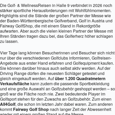
Die Golf- & WellnessReisen in Halle 9 verbindet in 2026 noch
stärker sportliche Herausforderungen mit Wohlfühlmomenten.
Highlights sind die Stände der großen Partner der Messe wie
der Baden-Württembergische Golfverband, Golf in Austria und
Fairway GolfShop, die mit einem Stand in Rekordgröße
aufwarten. Aber auch die vielen kleinen Partner der Messe mit
Ihren Ständen tragen dazu bei, das Golferherz höher schlagen
zu lassen.
Vier Tage lang können Besucherinnen und Besucher sich nicht
nur über die verschiedenen Golfclubs informieren, Golfreisen-
Angebote aus erster Hand erfahren und Golfequipment kaufen.
Sie können darüber hinaus auch selbst aktiv werden. Auf der
Driving Range dürfen die neuesten Schläger getestet und
gleich eingekauft werden. Auf
über 1.200 Quadratmetern
Verkaufsfläche
kann zudem die passende Sportbekleidung
und eine große Auswahl an Golfzubehör geshoppt werden – so
groß war die Fläche noch nie. Zwei bedeutende Player im
Golfsport stehen für den Zuwachs an Golfzubehör. Zum einen
All4Golf
, die schon im letzten Jahr dabei waren. Zum anderen
kommt
Fairway Golf Shop
nach langer Zeit der Abwesenheit
wieder mit einem großen Stand auf die Messe.