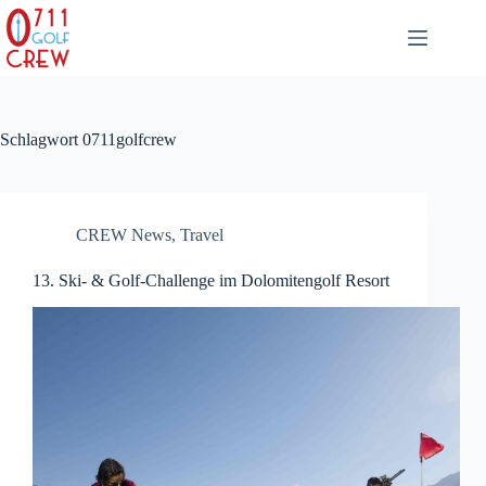
Zum
Inhalt
springen
Schlagwort
0711golfcrew
CREW News
,
Travel
13. Ski- & Golf-Challenge im Dolomitengolf Resort