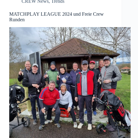
CREW News
,
Trends
MATCHPLAY LEAGUE 2024 und Freie Crew
Runden